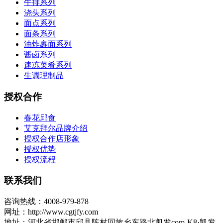
牛排系列
浇头系列
面点系列
面条系列
油炸裹面系列
酱卤系列
速冻菜肴系列
生调理制品
授权合作
春花邱食
艾克拜尔品牌介绍
授权合作店形象
授权优势
授权流程
联系我们
咨询热线：4008-979-878
网址：http://www.cgtjfy.com
地址：河北省邯郸市邱县陈村回族乡东路北凯发com-K8·凯发