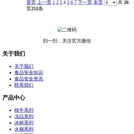
首页
上一页
1
2
3
4
5
6
7
下一页
末页
共
26
页
252
条
扫一扫，关注官方微信
关于我们
关于我们
食品安全知识
食品安全资讯
联系我们
产品中心
犊牛系列
冻品系列
冰鲜系列
火锅系列