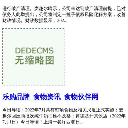
进行破产清理。麦趣尔暗示，公司未达到破产清理前提，已对
债务人此举提出，公司将制定一揽子债权风险化解方案，改善
财政情况。财政数据显示，202...
乐购品牌_食物资讯_食物伙伴网
今日导读：2022年7月共有82项食物及相关尺度正式实施；麦
趣尔回应两批次纯牛奶抽检不及格；肯德基开茶饮店（2022年
7月1日）今日导读！上海一餐厅西餐日...