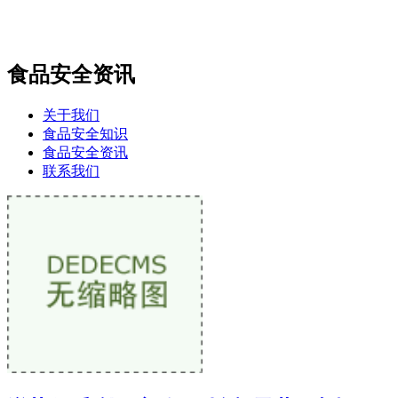
食品安全资讯
关于我们
食品安全知识
食品安全资讯
联系我们