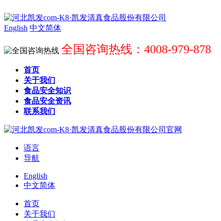
English
中文简体
全国咨询热线：4008-979-878
首页
关于我们
食品安全知识
食品安全资讯
联系我们
语言
导航
English
中文简体
首页
关于我们