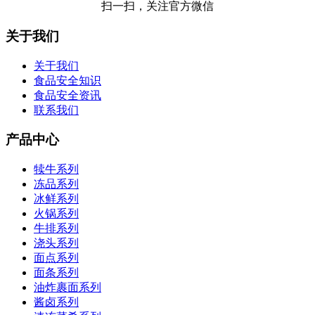
扫一扫，关注官方微信
关于我们
关于我们
食品安全知识
食品安全资讯
联系我们
产品中心
犊牛系列
冻品系列
冰鲜系列
火锅系列
牛排系列
浇头系列
面点系列
面条系列
油炸裹面系列
酱卤系列