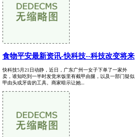
食物平安最新资讯-快科技--科技改变将来
快科技5月21日动静，近日，广东广州一女子下单了一家外
卖，谁知吃到一半时发觉米饭里有截甲由腿，以及一部门疑似
甲由头或牙齿的工具。商家暗示让她...