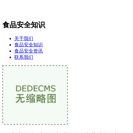
食品安全知识
关于我们
食品安全知识
食品安全资讯
联系我们