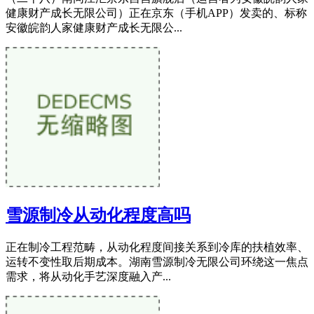
健康财产成长无限公司）正在京东（手机APP）发卖的、标称
安徽皖韵人家健康财产成长无限公...
雪源制冷从动化程度高吗
正在制冷工程范畴，从动化程度间接关系到冷库的扶植效率、
运转不变性取后期成本。湖南雪源制冷无限公司环绕这一焦点
需求，将从动化手艺深度融入产...