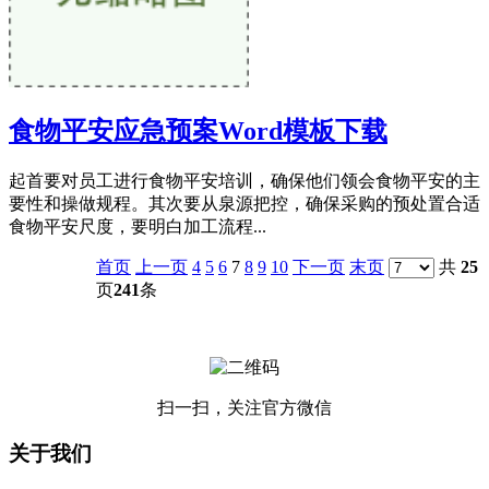
食物平安应急预案Word模板下载
起首要对员工进行食物平安培训，确保他们领会食物平安的主
要性和操做规程。其次要从泉源把控，确保采购的预处置合适
食物平安尺度，要明白加工流程...
首页
上一页
4
5
6
7
8
9
10
下一页
末页
共
25
页
241
条
扫一扫，关注官方微信
关于我们