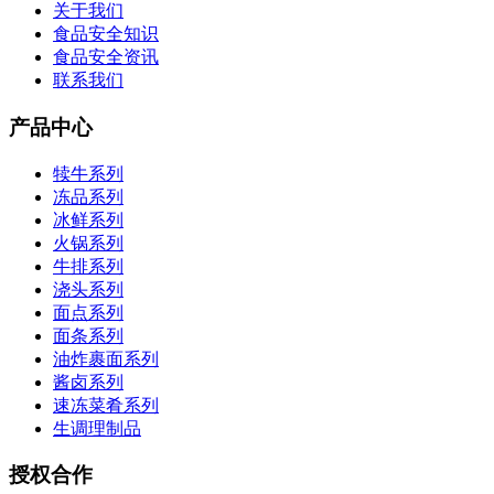
关于我们
食品安全知识
食品安全资讯
联系我们
产品中心
犊牛系列
冻品系列
冰鲜系列
火锅系列
牛排系列
浇头系列
面点系列
面条系列
油炸裹面系列
酱卤系列
速冻菜肴系列
生调理制品
授权合作